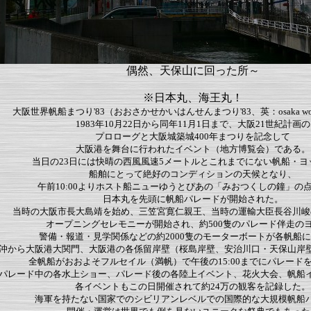
偶然、天保山に回った所～
※日本丸、海王丸！
大阪世界帆船まつり'83（おおさかせかいはんせんまつり'83、英：osaka world s
1983年10月22日から同年11月1日まで、大阪21世紀計画の
プロローグと大阪城築城400年まつりを記念して
大阪港を舞台に行われたイベント（地方博覧会）である。
当日の23日には快晴の西風風速5メートルとこれまでにない帆船・ヨ
船舶にとって絶好のコンディションの天候となり、
午前10:00よりホスト船ニューゆうとぴあの「みおつくしの鐘」の
日本丸を先頭に帆船パレードが開始された。
当時の大阪市長大島靖を始め、三笠宮寛仁親王、当時の運輸大臣長谷川峻
オープニングセレモニーが開始され、約500隻のパレード伴走の
警備・報道・見学関係などの約2000隻のモーターボートが各帆船
沖から大阪港大関門、大阪港の各係留岸壁（桜島岸壁、安治川口・天保山岸
全帆船がおおよそフルセイル（満帆）で午後の15:00までにパレード
パレード中の各水上ショー、パレード後の各陸上イベント、花火大会、帆船
各イベントもこの日開催されて約24万の観客を記録した。
海軍を持たない国家でのシビリアンレベルでの国際的な大規模帆船