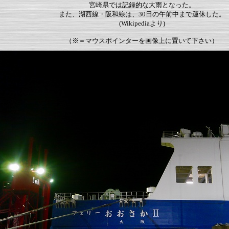
宮崎県では記録的な大雨となった。
また、湖西線・阪和線は、30日の午前中まで運休した。
(Wikipediaより)
（※＝マウスポインターを画像上に置いて下さい）