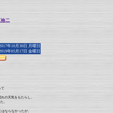
五拾二
17年10月30日 月曜日
19年05月17日 金曜日
って
荒れの天気をもたらし、
った。
。
にはならなかったが、