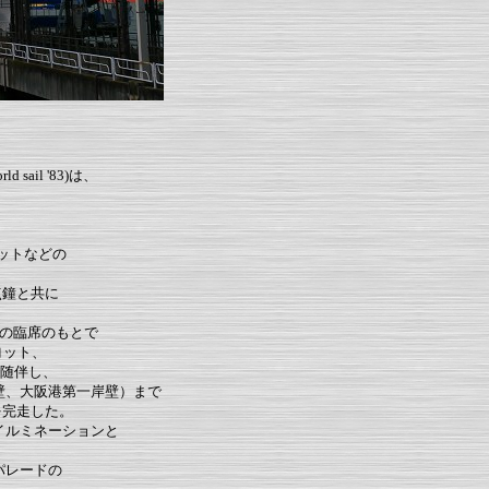
ail '83)は、
ットなどの
点鐘と共に
の臨席のもとで
ヨット、
に随伴し、
壁、大阪港第一岸壁）まで
を完走した。
イルミネーションと
パレードの