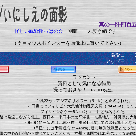
其の一阡四百
怪しい親爺輪っぱの会
別館 一人歩き編です。
（※＝マウスポインターを画像上に置いて下さい）
撮影日 20
アップ日 20
ワッカン～
資料として気になる街角
撮っておきや！
（by UFO先生）
台風22号：アジア名サオラー（Saola）と命名された。
25日夜にはフィリピン大気地球物理天文局（PAGASA）によ
フィリピン名ケーダン（Quedan）と命名された。
後は発達しながら北上、西日本・東日本の太平洋側、奄美地方、沖縄県に大
30日0時に三陸沖（北緯38度、東経144度）で温帯低気圧とな
30日正午には千島近海で944hPaに達し爆弾低気圧となった
風の中心が陸地から離れていたことから、本州・四国では21号のような豪雨