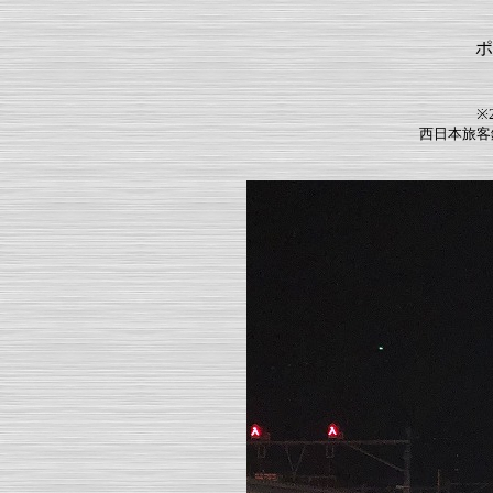
ポ
※
西日本旅客