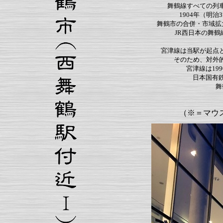
舞鶴線すべての列
1904年（明
舞鶴市の合併・市域拡大
JR西日本の舞
宮津線は当駅が起点
そのため、対外
宮津線は19
日本国有
舞
（※＝マウ