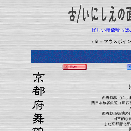
怪しい親爺輪っぱ
（※＝マウスポイ
西舞鶴駅（にし
西日本旅客鉄道（JR西日
西舞鶴市街地の
日常的な
また京都府北部