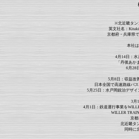
※北近畿タン
英文社名：Kitakin
京都府・兵庫県で
本社は
4月14日：
「丹後あか
6月2
5月8日：収益
日本全国で高速路線バス事
5月25日：水戸岡鋭治デザ
3月
4月1日：鉄道運行事業をWILLE
WILLER T
京都
北近畿タ
同時に