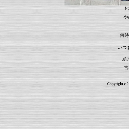
化
や
何時
いつ
頑
古
Copyright c 2