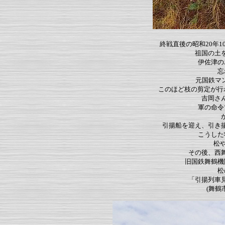
終戦直後の昭和20年
祖国の土
伊佐津の
忘
元国鉄マン
このほど枝の剪定が
吉岡さ
軍の命令
引揚船を迎え、引き
こうした
松
その後、西
旧国鉄舞鶴機
松
「引揚列車
(舞鶴市