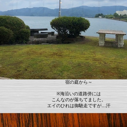
宿の庭から～
※海沿いの道路傍には
こんなのが落ちてました。
エイのひれは御馳走ですが…汗