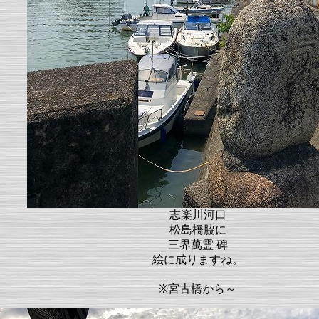
志楽川河口
松島橋脇に
三界萬霊 碑
絵に成りますね。
※宮古橋から～