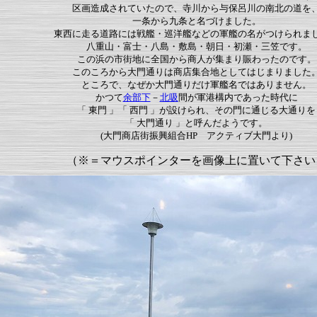
区画造成されていたので、寺川から与保呂川の南北の道を
一条から九条と名づけました。
東西に走る道路には戦艦・巡洋艦などの軍艦の名がつけられま
八重山・富士・八島・敷島・朝日・初瀬・三笠です。
この浜の市街地に全国から商人が集まり賑わったのです。
このころから大門通りは商店集合地としてはじまりました
ところで、なぜか大門通りだけ軍艦名ではありません。
かつて
余部下
－
北吸
間が軍港構内であった時代に
「 東門 」「 西門 」が設けられ、その門に通じる大通りを
「 大門通り 」と呼んだようです。
(大門商店街振興組合HP アクティブ大門より)
（※＝マウスポインターを画像上に置いて下さい