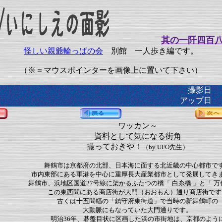
其の一阡四百
怪しい親爺輪っぱの会
別館 一人歩き編です。
（※＝マウスポインターを画像上に置いて下さい）
撮影日 2
アップ日 2
ワッカン～
資料として気になる街角
撮っておきや！
（by UFO先生）
舞鶴市は京都府の北部、日本海に面する北近畿の中心都市で
市内東部にある軍港を中心に重厚長大産業都市として発展してき
舞鶴市、浜地区国道27号線に架かるふたつの橋「 白糸橋 」と「 万
この東西間にある商店街が大門（おおもん）通り商店街です
古くは十五間幅の「鎮守府東街道」で当時の新舞鶴町の
大動脈にもなっていた大門通りです。
明治36年、碁盤目状に区画した浜の市街地は、京都のよう