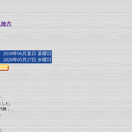
八拾六
018年06月某日 某曜日
020年05月27日 水曜日
す。
ました。
代橋 」、
。
に