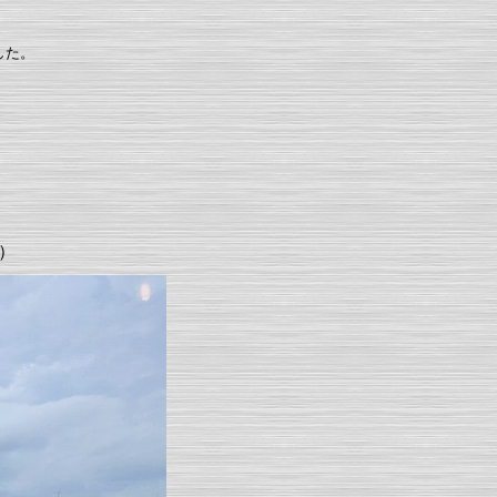
、
した。
。
）